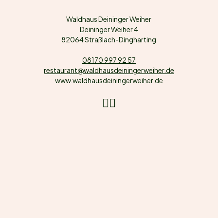
Waldhaus Deininger Weiher
Deininger Weiher 4
82064 Straßlach-Dingharting
08170 997 92 57
restaurant@waldhausdeiningerweiher.de
www.waldhausdeiningerweiher.de
Instagram
Facebook