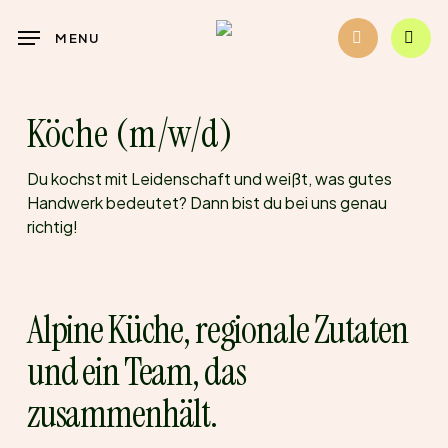
Skip
to
MENU
main
content
Köche (m/w/d)
Du kochst mit Leidenschaft und weißt, was gutes
Handwerk bedeutet? Dann bist du bei uns genau
richtig!
Alpine Küche, regionale Zutaten
und ein Team, das
zusammenhält.