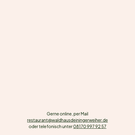
Gerne online, per Mail
restaurant@waldhausdeiningerweiher.de
oder telefonisch unter
08170 997 92 57