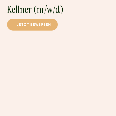
Kellner (m/w/d)
Kellner
(m/w/d)
Aushilfen
Kiosk
(m/w/d)