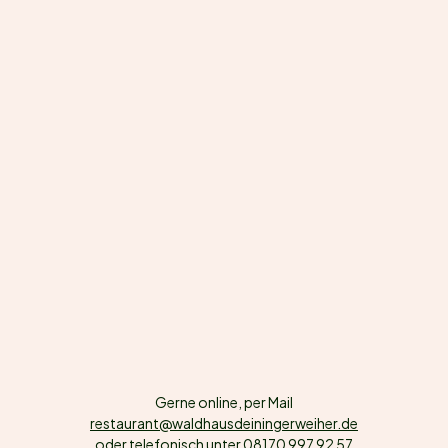
Gerne online, per Mail
restaurant@waldhausdeiningerweiher.de
oder telefonisch unter
08170 997 92 57