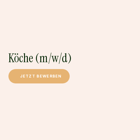
Köche (m/w/d)
Köche
(m/w/d)
Kellner
(m/w/d)