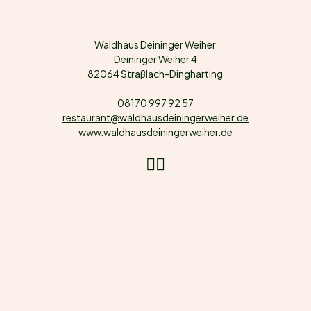
Waldhaus Deininger Weiher
Deininger Weiher 4
82064 Straßlach-Dingharting
08170 997 92 57
restaurant@waldhausdeiningerweiher.de
www.waldhausdeiningerweiher.de
Instagram
Facebook