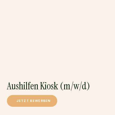
Aushilfen Kiosk (m/w/d)
Aushilfen
Kiosk
(m/w/d)